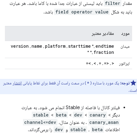
مقدار
filter
باید لیستی از عبارات جدا شده با کاما باشد. هر عبارت
باید به شکل
field operator value
باشد.
مورد
مقادیر معتبر
version
name
platform
starttime
endtime
میدان
*،
،
،
،
fraction
*
*،
>=
>
=
<=
<
اپراتور
,
,
,
,
توجه:
یک مورد با ستاره (
) در سمت راست آن فقط برای نقاط پایانی
انتشار
معتبر
*
است.
فیلتر کانال با فاصله از Stable انجام می شود، به عبارت
دیگر
<
canary
<
dev
<
beta
<
stable
canary_asan
. به عنوان مثال،
channel<=dev
اطلاعات
beta
،
stable
و
dev
را برمی‌گرداند.