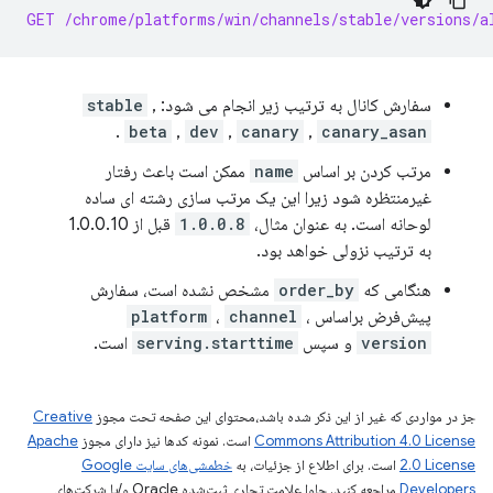
GET /chrome/platforms/win/channels/stable/versions/a
سفارش کانال به ترتیب زیر انجام می شود:
,
stable
.
beta
,
dev
,
canary
,
canary_asan
مرتب کردن بر اساس
name
ممکن است باعث رفتار
غیرمنتظره شود زیرا این یک مرتب سازی رشته ای ساده
لوحانه است. به عنوان مثال،
1.0.0.8
قبل از 1.0.0.10
به ترتیب نزولی خواهد بود.
هنگامی که
order_by
مشخص نشده است، سفارش
پیش‌فرض براساس
،
channel
،
platform
version
و سپس
serving.starttime
است.
جز در مواردی که غیر از این ذکر شده باشد،‌محتوای این صفحه تحت مجوز
Creative
Commons Attribution 4.0 License
است. نمونه کدها نیز دارای مجوز
Apache
2.0 License
است. برای اطلاع از جزئیات، به
خطمشی‌های سایت Google
Developers‏
مراجعه کنید. جاوا علامت تجاری ثبت‌شده Oracle و/یا شرکت‌های