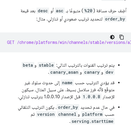
أضِف حرف مسافة (
%20
) متبوعًا بـ
asc
أو
desc
بعد قيمة
order_by
لتحديد ترتيب صعودي أو تنازلي. مثال:
GET /chrome/platforms/win/channels/stable/versions/a
يتم ترتيب القنوات بالترتيب التالي:
stable
و
beta
dev
و
canary
و
canary_asan
.
قد يؤدي الترتيب حسب
name
إلى حدوث سلوك غير
متوقّع لأنّه فرز سلاسل بسيط. على سبيل المثال، سيكون
الإصدار
1.0.0.8
قبل الإصدار 1.0.0.10 بترتيب تنازلي.
في حال عدم تحديد
order_by
، يكون الترتيب التلقائي
حسب
platform
و
channel
version
ثم
.
serving.starttime