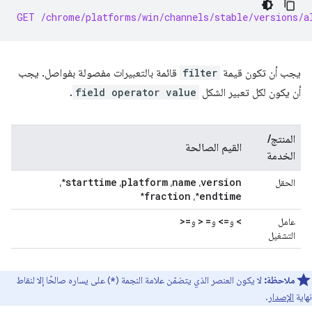
GET /chrome/platforms/win/channels/stable/versions/a
يجب أن تكون قيمة
filter
قائمة بالتعبيرات مفصولة بفواصل. يجب
أن يكون لكل تعبير الشكل
field operator value
.
المنتج/
القيم الصالحة
الخدمة
starttime
platform
name
version
الحقل
،
،
،
*،
fraction
endtime
*
*،
>=
>
=
<=
<
عامل
و
و
و
التشغيل
ملاحظة:
لا يكون العنصر الذي يتضمّن علامة النجمة (
) على يساره صالحًا إلا لنقاط
*
نهاية
الإصدار
.