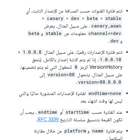
تتم فلترة القنوات حسب المسافة من الإصدار الثابت، أي
<
canary
<
dev
<
beta
<
stable
canary_asan
. على سبيل المثال، يعرض
channel<=dev
معلومات عن
stable
و
beta
و
dev
.
تتم فلترة الإصدارات رقميًا، على سبيل المثال
1.0.0.8
<
1.0.0.10
. إذا لم يتم كتابة إصدار بالكامل، يُلحق
VersionHistory الرمز
0
للحقول التي لم يتم تضمينها.
على سبيل المثال، يتحول
version>80
إلى
.
version>80.0.0.0
endtime=none
لفلترة الإصدارات المنشورة حاليًا والتي
ليس لها وقت انتهاء بعد
عند الفلترة حسب
starttime
أو
endtime
، يجب أن
تكون القيمة بتنسيق سلسلة التاريخ
RFC 3339
.
يتم فلترة
name
و
platform
من خلال مقارنة
السلاسل.