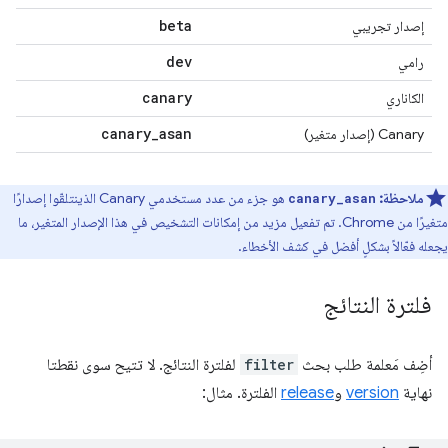
beta
إصدار تجريبي
dev
رامي
canary
الكاناري
canary
_
asan
Canary (إصدار متغير)
ملاحظة:
هو جزء من عدد مستخدمي Canary الذينتلقّوا إصدارًا
canary_asan
متغيرًا من Chrome. تم تفعيل مزيد من إمكانات التشخيص في هذا الإصدار المتغير، ما
يجعله فعّالاً بشكلٍ أفضل في كشف الأخطاء.
فلترة النتائج
أضِف مَعلمة طلب بحث
filter
لفلترة النتائج. لا تتيح سوى نقطتا
نهاية
version
و
release
الفلترة. مثال: