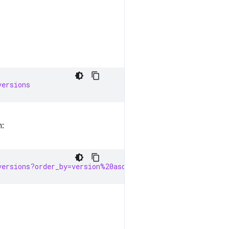
versions
:
versions?order_by=version%20asc