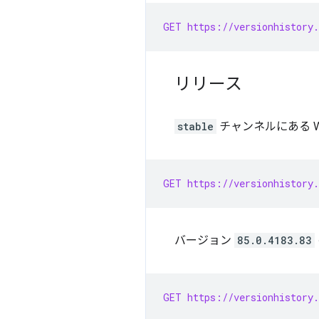
GET https://versionhistory.
リリース
stable
チャンネルにある W
GET https://versionhistory.
バージョン
85.0.4183.83
GET https://versionhistory.