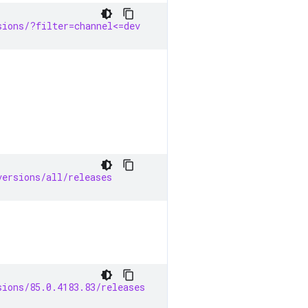
sions/?filter=channel<=dev
versions/all/releases
sions/85.0.4183.83/releases