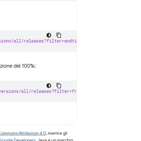
sions/all/releases?filter=endtime=1970-01-01T00:00:00Z
zione del 100%:
versions/all/releases?filter=fraction=1
Commons Attribution 4.0
, mentre gli
 Google Developers
. Java è un marchio