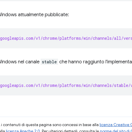
 Windows attualmente pubblicate:
googleapis.com/v1/chrome/platforms/win/channels/all/ver
 Windows nel canale
stable
che hanno raggiunto l'implementa
googleapis.com/v1/chrome/platforms/win/channels/stable/
i contenuti di questa pagina sono concessi in base alla
licenza Creative 
alla
licenza Apache 2.0
. Per ulteriori dettagli, consulta le
norme del sito di