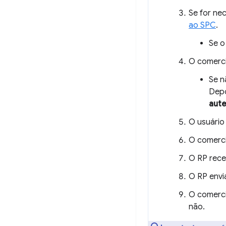
Se for ne
ao SPC
.
Se o
O comerci
Se n
Depo
aute
O usuário
O comerci
O RP rece
O RP envi
O comerci
não.