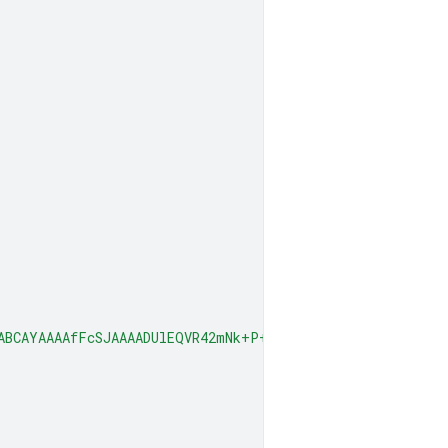
ABCAYAAAAfFcSJAAAADUlEQVR42mNk+P+/HgAFhAJ/wlseKgAAAABJR