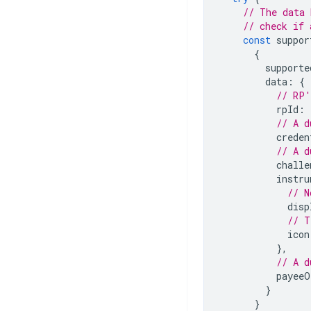
// The data 
// check if 
const
suppor
{
supporte
data
:
{
// RP'
rpId
:
// A d
creden
// A d
challe
instru
// N
disp
// T
icon
},
// A d
payeeO
}
}