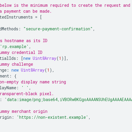
below is the minimum required to create the request and
a payment can be made.
tedInstruments
=
[
dMethods
:
"secure-payment-confirmation"
,
s hostname as its ID
'rp.example'
,
ummy credential ID
tialIds
:
[
new
Uint8Array
(
1
)],
ummy challenge
nge
:
new
Uint8Array
(
1
),
ment
:
{
on-empty display name string
layName
:
' '
,
ransparent-black pixel.
:
'data:image/png;base64,iVBORw0KGgoAAAANSUhEUgAAAAEAAA
ummy merchant origin
rigin
:
'https://non-existent.example'
,