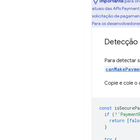
Importante
:para of
atuais das APIs Paymen
solicitação de pagamen
Para os desenvolvedores
Detecção 
Para detectar 
canMakePayme
Copie e cole o
const
isSecurePa
if
(
!
'Payment
return
[
fals
}
try
{