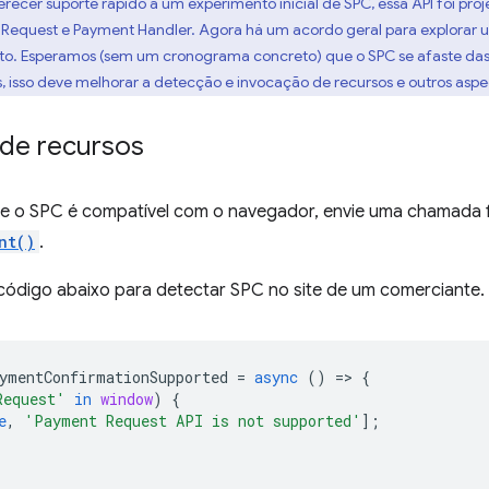
erecer suporte rápido a um experimento inicial de SPC, essa API foi p
t Request e Payment Handler. Agora há um acordo geral para explorar
to. Esperamos (sem um cronograma concreto) que o SPC se afaste das
, isso deve melhorar a detecção e invocação de recursos e outros aspe
de recursos
se o SPC é compatível com o navegador, envie uma chamada f
nt()
.
 código abaixo para detectar SPC no site de um comerciante.
ymentConfirmationSupported
=
async
()
=
>
{
Request'
in
window
)
{
e
,
'Payment Request API is not supported'
];