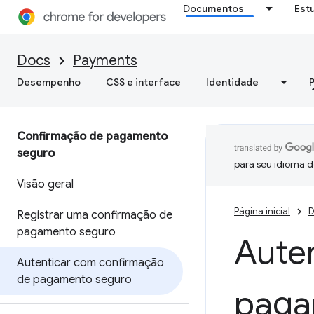
Documentos
Est
Docs
Payments
Desempenho
CSS e interface
Identidade
Confirmação de pagamento
seguro
para seu idioma d
Visão geral
Página inicial
D
Registrar uma confirmação de
pagamento seguro
Aute
Autenticar com confirmação
de pagamento seguro
paga