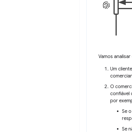
Vamos analisar 
Um client
comercian
O comerci
confiável
por exem
Se o
resp
Se n