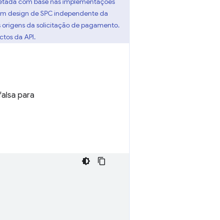
rojetada com base nas implementações
 um design de SPC independente da
 origens da solicitação de pagamento.
ctos da API.
alsa para