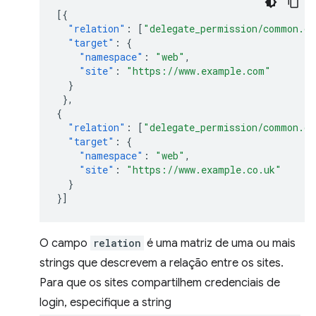
[{
"relation"
:
[
"delegate_permission/common.ge
"target"
:
{
"namespace"
:
"web"
,
"site"
:
"https://www.example.com"
}
},
{
"relation"
:
[
"delegate_permission/common.ge
"target"
:
{
"namespace"
:
"web"
,
"site"
:
"https://www.example.co.uk"
}
}]
O campo
relation
é uma matriz de uma ou mais
strings que descrevem a relação entre os sites.
Para que os sites compartilhem credenciais de
login, especifique a string