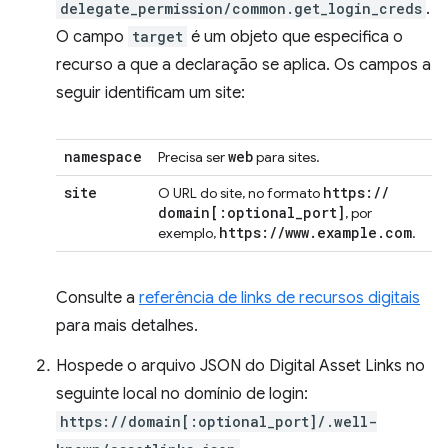
delegate_permission/common.get_login_creds
.
O campo
target
é um objeto que especifica o
recurso a que a declaração se aplica. Os campos a
seguir identificam um site:
namespace
web
Precisa ser
para sites.
site
https:
/
/
O URL do site, no formato
domain
[:
optional
_
port
]
, por
https:
/
/
www
.
example
.
com
exemplo,
.
Consulte a
referência de links de recursos digitais
para mais detalhes.
Hospede o arquivo JSON do Digital Asset Links no
seguinte local no domínio de login:
https://domain[:optional_port]/.well-