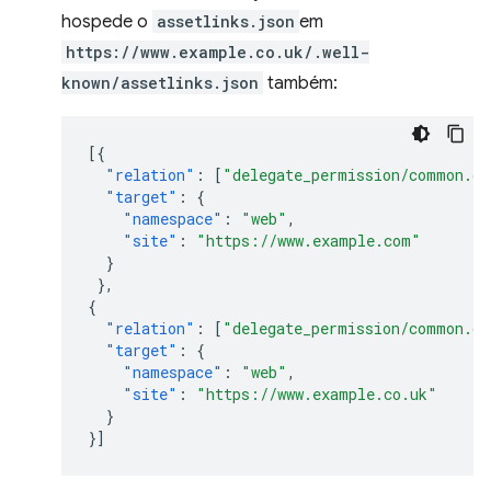
hospede o
assetlinks.json
em
https://www.example.co.uk/.well-
known/assetlinks.json
também:
[{
"relation"
:
[
"delegate_permission/common.ge
"target"
:
{
"namespace"
:
"web"
,
"site"
:
"https://www.example.com"
}
},
{
"relation"
:
[
"delegate_permission/common.ge
"target"
:
{
"namespace"
:
"web"
,
"site"
:
"https://www.example.co.uk"
}
}]