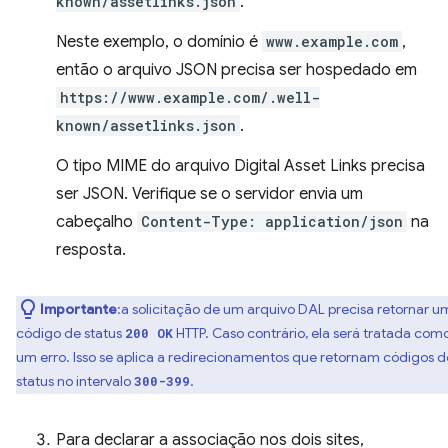
known/assetlinks.json
.
Neste exemplo, o domínio é
www.example.com
,
então o arquivo JSON precisa ser hospedado em
https://www.example.com/.well-
known/assetlinks.json
.
O tipo MIME do arquivo Digital Asset Links precisa
ser JSON. Verifique se o servidor envia um
cabeçalho
Content-Type: application/json
na
resposta.
Importante
:a solicitação de um arquivo DAL precisa retornar u
código de status
HTTP. Caso contrário, ela será tratada com
200 OK
um erro. Isso se aplica a redirecionamentos que retornam códigos d
status no intervalo
.
300-399
Para declarar a associação nos dois sites,