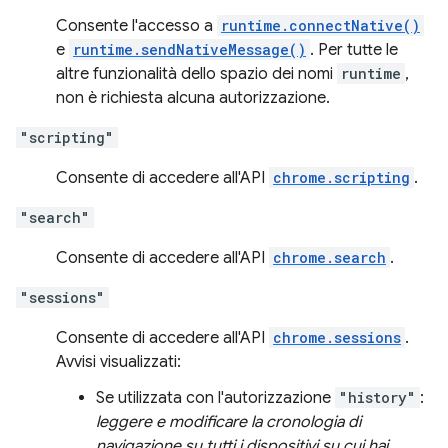
Consente l'accesso a
runtime.connectNative()
e
runtime.sendNativeMessage()
. Per tutte le
altre funzionalità dello spazio dei nomi
runtime
,
non è richiesta alcuna autorizzazione.
"scripting"
Consente di accedere all'API
chrome.scripting
.
"search"
Consente di accedere all'API
chrome.search
.
"sessions"
Consente di accedere all'API
chrome.sessions
.
Avvisi visualizzati:
Se utilizzata con l'autorizzazione
"history"
:
leggere e modificare la cronologia di
navigazione su tutti i dispositivi su cui hai