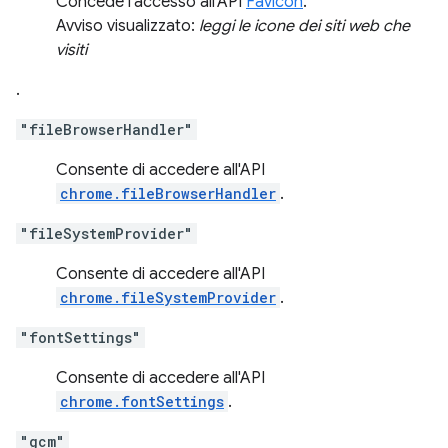
Concede l'accesso all'API
Favicon
.
Avviso visualizzato:
leggi le icone dei siti web che
visiti
.
"fileBrowserHandler"
Consente di accedere all'API
chrome.fileBrowserHandler
.
"fileSystemProvider"
Consente di accedere all'API
chrome.fileSystemProvider
.
"fontSettings"
Consente di accedere all'API
chrome.fontSettings
.
"gcm"