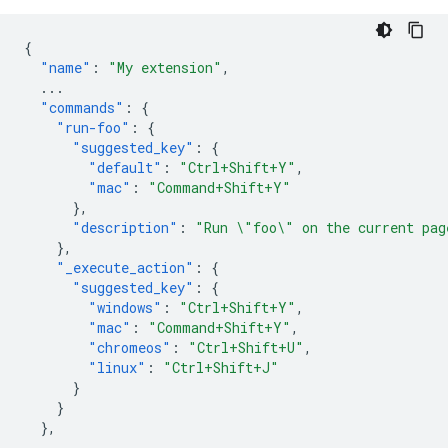
{
"name"
:
"My extension"
,
...
"commands"
:
{
"run-foo"
:
{
"suggested_key"
:
{
"default"
:
"Ctrl+Shift+Y"
,
"mac"
:
"Command+Shift+Y"
},
"description"
:
"Run \"foo\" on the current pag
},
"_execute_action"
:
{
"suggested_key"
:
{
"windows"
:
"Ctrl+Shift+Y"
,
"mac"
:
"Command+Shift+Y"
,
"chromeos"
:
"Ctrl+Shift+U"
,
"linux"
:
"Ctrl+Shift+J"
}
}
},
...