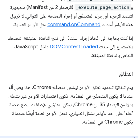
و
_execute_page_action
(الإصدار 2 من Manifest) محجوزة
لتنفيذ الإجراء أو إجراء المتصفّح أو إجراء الصفحة على التوالي. لا تُرسِل
هذه الأوامر أحداث
command.onCommand
مثل الأوامر العادية.
إذا كنت بحاجة إلى اتّخاذ إجراء استنادًا إلى فتح النافذة المنبثقة، ننصحك
بالاستماع إلى حدث
DOMContentLoaded
داخل JavaScript
الخاص بالنافذة المنبثقة.
النطاق
يتم تلقائيًا تحديد نطاق الأوامر ليشمل متصفّح Chrome. هذا يعني أنّه
عندما لا يكون المتصفّح في المقدّمة، تكون اختصارات الأوامر غير نشطة.
بدءًا من الإصدار 35 من Chrome، يمكن لمطوّري الإضافات وضع علامة
"عام" على أحد الأوامر بشكل اختياري. تعمل الأوامر العامة أيضًا عندما
لا
يكون Chrome في المقدّمة.