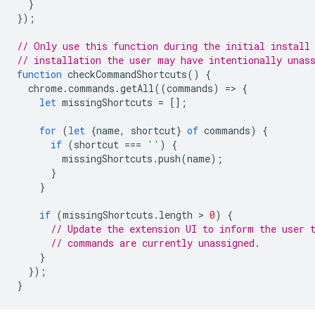
}
});
// Only use this function during the initial install
// installation the user may have intentionally unas
function
checkCommandShortcuts
()
{
chrome
.
commands
.
getAll
((
commands
)
=
>
{
let
missingShortcuts
=
[];
for
(
let
{
name
,
shortcut
}
of
commands
)
{
if
(
shortcut
===
''
)
{
missingShortcuts
.
push
(
name
);
}
}
if
(
missingShortcuts
.
length
 > 
0
)
{
// Update the extension UI to inform the user 
// commands are currently unassigned.
}
});
}