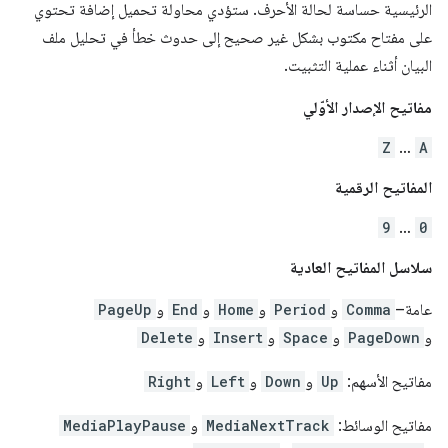
الرئيسية حساسة لحالة الأحرف. ستؤدي محاولة تحميل إضافة تحتوي
على مفتاح مكتوب بشكل غير صحيح إلى حدوث خطأ في تحليل ملف
البيان أثناء عملية التثبيت.
مفاتيح الإصدار الأوّلي
Z
…
A
المفاتيح الرقمية
9
…
0
سلاسل المفاتيح العادية
عامة–
Comma
و
Period
و
Home
و
End
و
PageUp
و
PageDown
و
Space
و
Insert
و
Delete
مفاتيح الأسهم:
Up
و
Down
و
Left
و
Right
مفاتيح الوسائط:
MediaNextTrack
و
MediaPlayPause