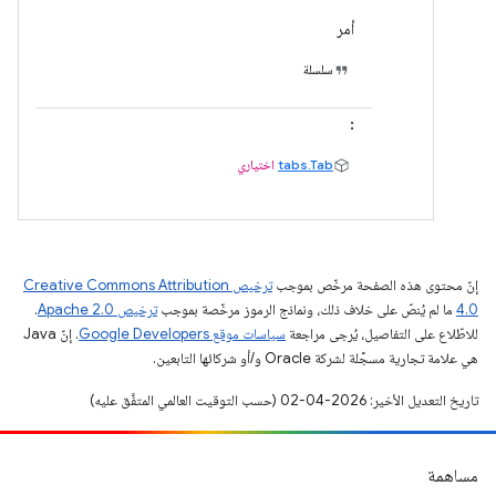
أمر
سلسلة
‏:
tabs.Tab
اختياري
إنّ محتوى هذه الصفحة مرخّص بموجب
ترخيص Creative Commons Attribution
4.0‏
ما لم يُنصّ على خلاف ذلك، ونماذج الرموز مرخّصة بموجب
ترخيص Apache 2.0‏
.
للاطّلاع على التفاصيل، يُرجى مراجعة
سياسات موقع Google Developers‏
. إنّ Java
هي علامة تجارية مسجَّلة لشركة Oracle و/أو شركائها التابعين.
تاريخ التعديل الأخير: 2026-04-02 (حسب التوقيت العالمي المتفَّق عليه)
مساهمة