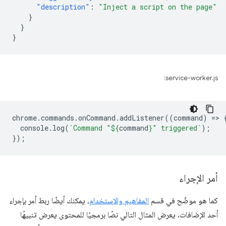
"description"
:
"Inject a script on the page"
}
}
}
service-worker.js:
chrome
.
commands
.
onCommand
.
addListener
((
command
)
=
>
console
.
log
(
`Command "
${
command
}
" triggered`
);
});
أمر الإجراء
كما هو موضّح في قسم
المفاهيم والاستخدام
، يمكنك أيضًا ربط أمر بإجراء
أحد الإضافات. يعرض المثال التالي نصًا برمجيًا للمحتوى يعرض تنبيهًا