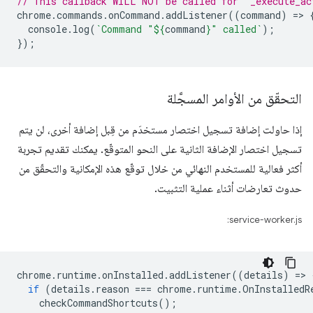
// This callback WILL NOT be called for "_execute_ac
chrome
.
commands
.
onCommand
.
addListener
((
command
)
=
>
console
.
log
(
`Command "
${
command
}
" called`
);
});
التحقّق من الأوامر المسجَّلة
إذا حاولت إضافة تسجيل اختصار مستخدَم من قِبل إضافة أخرى، لن يتم
تسجيل اختصار الإضافة الثانية على النحو المتوقّع. يمكنك تقديم تجربة
أكثر فعالية للمستخدم النهائي من خلال توقّع هذه الإمكانية والتحقّق من
حدوث تعارضات أثناء عملية التثبيت.
service-worker.js:
chrome
.
runtime
.
onInstalled
.
addListener
((
details
)
=
>
if
(
details
.
reason
===
chrome
.
runtime
.
OnInstalledR
checkCommandShortcuts
();