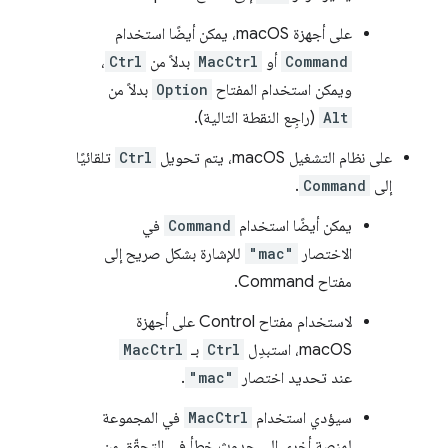
على أجهزة macOS، يمكن أيضًا استخدام
Command
أو
MacCtrl
بدلاً من
Ctrl
،
ويمكن استخدام المفتاح
Option
بدلاً من
Alt
(راجِع النقطة التالية).
على نظام التشغيل macOS، يتم تحويل
Ctrl
تلقائيًا
إلى
Command
.
يمكن أيضًا استخدام
Command
في
الاختصار
"mac"
للإشارة بشكل صريح إلى
مفتاح Command.
لاستخدام مفتاح Control على أجهزة
macOS، استبدِل
Ctrl
بـ
MacCtrl
عند تحديد اختصار
"mac"
.
سيؤدي استخدام
MacCtrl
في المجموعة
لمنصة أخرى إلى حدوث خطأ في التحقّق من