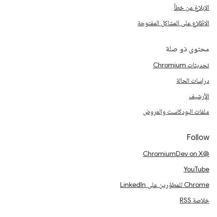
الإبلاغ عن خطأ
الاطّلاع على المشاكل المفتوحة
محتوى ذو صلة
تحديثات Chromium
دراسات الحالة
الأرشيف
ملفات البودكاست والعروض
Follow
@ChromiumDev on X
YouTube
Chrome للمطوّرين على LinkedIn
خلاصة RSS