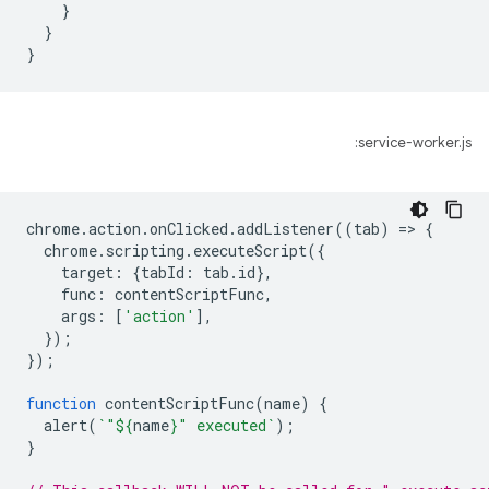
}
}
}
service-worker.js:
chrome
.
action
.
onClicked
.
addListener
((
tab
)
=
>
{
chrome
.
scripting
.
executeScript
({
target
:
{
tabId
:
tab
.
id
},
func
:
contentScriptFunc
,
args
:
[
'action'
],
});
});
function
contentScriptFunc
(
name
)
{
alert
(
`"
${
name
}
" executed`
);
}