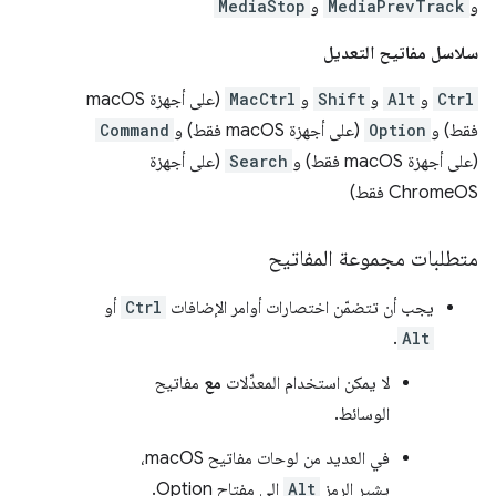
و
MediaPrevTrack
و
MediaStop
سلاسل مفاتيح التعديل
Ctrl
و
Alt
و
Shift
و
MacCtrl
(على أجهزة macOS
فقط) و
Option
(على أجهزة macOS فقط) و
Command
(على أجهزة macOS فقط) و
Search
(على أجهزة
ChromeOS فقط)
متطلبات مجموعة المفاتيح
يجب أن تتضمّن اختصارات أوامر الإضافات
Ctrl
أو
.
Alt
لا يمكن استخدام المعدِّلات
مع
مفاتيح
الوسائط.
في العديد من لوحات مفاتيح macOS،
يشير الرمز
Alt
إلى مفتاح Option.