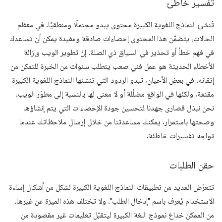
تفسير خاطئ
تُنشئ النماذج اللغوية الكبيرة محتوى يبدو محتملًا ومنطقيًا. في معظم
الحالات، يتضمّن هذا المحتوى إحصاءات صادقة ومفيدة يمكن أن تساعدك
في فهم خطأ أو تحذير في السياق ذي الصلة. إنّ تطوير الويب وإزالة
الأخطاء الحديثة هو عمل فني صعب يتطلب سنوات من الخبرة للتمكن من
إتقانه. في بعض الأحيان، تبدو الردود التي تنشئها النماذج اللغوية الكبيرة
مقنعة، ولكنّها في الواقع مضلِّلة أو لا معنى لها بالنسبة إلى مطوّر الويب.
نحن نبذل قصارى جهدنا لتحسين جودة الإحصاءات التي يتم إنشاؤها
وصحتها باستمرار. يمكنك مساعدتنا من خلال إرسال ملاحظاتك عندما
تواجه تفسيرات خاطئة.
حقن الطلبات
تتعرّض العديد من تطبيقات النماذج اللغوية الكبيرة لشكل من أشكال إساءة
الاستخدام يُعرف باسم "إدخال الطلب". ولا تختلف هذه الميزة عن غيرها.
من الممكن خداع نموذج اللغة الكبيرة ليتقبّل تعليمات غير مقصودة من