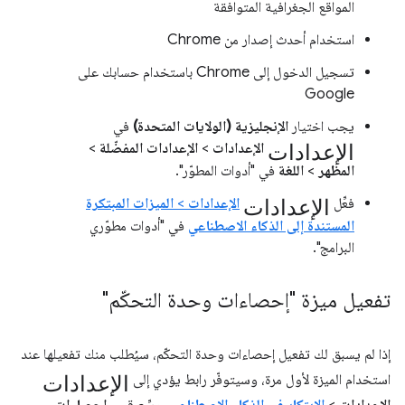
المواقع الجغرافية المتوافقة
استخدام أحدث إصدار من Chrome
تسجيل الدخول إلى Chrome باستخدام حسابك على
Google
يجب اختيار
الإنجليزية (الولايات المتحدة)
في
الإعدادات
الإعدادات
>
الإعدادات المفضّلة
>
المظهر
>
اللغة
في "أدوات المطوّر".
الإعدادات
فعِّل
الإعدادات
>
الميزات المبتكرة
المستندة إلى الذكاء الاصطناعي
في "أدوات مطوّري
البرامج".
تفعيل ميزة "إحصاءات وحدة التحكّم"
إذا لم يسبق لك تفعيل إحصاءات وحدة التحكّم، سيُطلب منك تفعيلها عند
الإعدادات
استخدام الميزة لأول مرة، وسيتوفّر رابط يؤدي إلى
الإعدادات
>
الابتكار في الذكاء الاصطناعي
. وسِّع قسم
إحصاءات