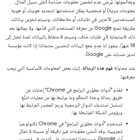
ويعالجونها. يُرجى عدم تضمين معلومات حسّاسة (على سبيل المثال،
معلومات سرية) أو شخصية يمكن استخدامها لتحديد هويتك أو هوية
المستخدمين الآخرين في طلباتك أو ملاحظاتك. وسيتم تخزين بياناتك
بطريقة تمنع Google من معرفة المستخدم الذي قدّمها، ولا يمكنها بعد
ذلك الاستجابة لأي طلبات حذف، وسيتم الاحتفاظ بالبيانات لمدة تصل إلى
18 شهرًا. يجوز لنا عدم جمع البيانات لتحسين منتجاتنا إذا كانت مؤسسة
تدير حسابك على Google.
عند محاولة
فهم هذه الرسالة
، إليك بعض المعلومات الأساسية التي يجب
معرفتها:
تقدّم "أدوات مطوّري البرامج في Chrome" إجابات عن
طريق رسالة وحدة التحكّم وما يرتبط بها من عمليات تتبُّع
تسلسل استدعاء الدوال البرمجية ورمز المصدر المرتبط بها
ورؤوس الشبكة المرتبطة بها.
تستخدِم "أدوات مطوّري البرامج" في Chrome تكنولوجيا
تجريبية، وقد تُنشئ معلومات غير دقيقة أو مسيئة لا تمثّل
آراء Google. سيساعدنا تصويتك على الردود في تحسين