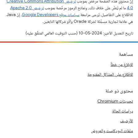
إنّ محتوى هذه الصفحة مرخّص بموجب
ترخيص Creative Commons Attribution
4.0‏
ما لم يُنصّ على خلاف ذلك، ونماذج الرموز مرخّصة بموجب
ترخيص Apache 2.0‏
.
للاطّلاع على التفاصيل، يُرجى مراجعة
سياسات موقع Google Developers‏
. إنّ Java
هي علامة تجارية مسجَّلة لشركة Oracle و/أو شركائها التابعين.
تاريخ التعديل الأخير: 2024-05-10 (حسب التوقيت العالمي المتفَّق عليه)
مساهمة
الإبلاغ عن خطأ
الاطّلاع على المشاكل المفتوحة
محتوى ذو صلة
تحديثات Chromium
دراسات الحالة
الأرشيف
ملفات البودكاست والعروض