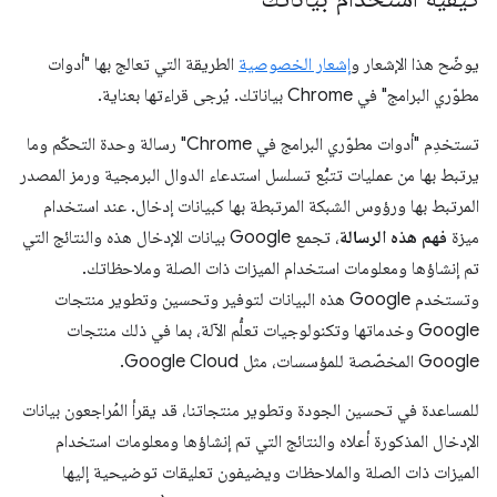
يوضّح هذا الإشعار و
إشعار الخصوصية
الطريقة التي تعالج بها "أدوات
مطوّري البرامج" في Chrome بياناتك. يُرجى قراءتها بعناية.
تستخدِم "أدوات مطوّري البرامج في Chrome" رسالة وحدة التحكّم وما
يرتبط بها من عمليات تتبُّع تسلسل استدعاء الدوال البرمجية ورمز المصدر
المرتبط بها ورؤوس الشبكة المرتبطة بها كبيانات إدخال. عند استخدام
ميزة
فهم هذه الرسالة
، تجمع Google بيانات الإدخال هذه والنتائج التي
تم إنشاؤها ومعلومات استخدام الميزات ذات الصلة وملاحظاتك.
وتستخدم Google هذه البيانات لتوفير وتحسين وتطوير منتجات
Google وخدماتها وتكنولوجيات تعلُّم الآلة، بما في ذلك منتجات
Google المخصّصة للمؤسسات، مثل Google Cloud.
للمساعدة في تحسين الجودة وتطوير منتجاتنا، قد يقرأ المُراجعون بيانات
الإدخال المذكورة أعلاه والنتائج التي تم إنشاؤها ومعلومات استخدام
الميزات ذات الصلة والملاحظات ويضيفون تعليقات توضيحية إليها