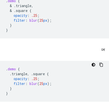
.
demo
{
  & 
.triangle,
  & 
.square
{
opacity
:
.25
;
filter
:
blur
(
25
px
);
}
}
או
.
demo
{
.triangle,
.square
{
opacity
:
.25
;
filter
:
blur
(
25
px
);
}
}