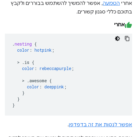
אחרי
הטמעה
, אפשר להמשיך להשתמש בבוררים ולקבץ
בתוכם כללי סגנון קשורים.
אחרי
.
nesting
{
color
:
hotpink
;
>
.is
{
color
:
rebeccapurple
;
>
.awesome
{
color
:
deeppink
;
}
}
}
אפשר לנסות את זה בדפדפן
.