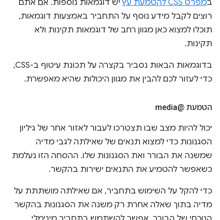
ב
מפרט CSS להטמעת עץ
יש דוגמאות נוספות. אם אתם
רוצים לקבל מידע נוסף על התחביר באמצעות דוגמאות,
תוכלו למצוא כאן מגוון רחב של דוגמאות תקינות ולא
תקינות.
בדוגמאות הבאות נסביר בקצרה על תכונת עיטוף ב-CSS,
כדי לעזור לכם להבין את מגוון היכולות שהיא מאפשרת.
הטמעת @media
יכול להיות מצב שבו תצטרכו לעבור לאזור אחר של גיליון
הסגנונות כדי למצוא תנאים של שאילתה לגבי מדיה
שמשנה את הבורר ואת הסגנונות שלו. ההסחה הזו נעלמת
כשאפשר להטמיע את התנאים ישירות בהקשר.
כדי להקל על השימוש בתחביר, אם שאילתה מושתתת על
מדיה בתוך שאלה אחרת רק משנה את הסגנונות בהקשר
הנוכחי של הבורר, אפשר להשתמש בתחביר מינימלי.