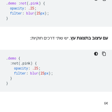
.
demo
:
not
(
.
pink
)
{
opacity
:
.25
;
filter
:
blur
(
25
px
);
}
עם עיצוב בתצוגת עץ
, יש שתי דרכים חוקיות:
.
demo
{
:not(.pink)
{
opacity
:
.25
;
filter
:
blur
(
25
px
);
}
}
או