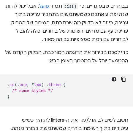
בבוררים שבסוגריים. כך
:is()
תמיד
פועל
, אבל יכול להיות
שזה יפתיע אתכם כשמשתמשים בתחביר עריכה בתוך
עריכה, כי זה לא בדיוק מה שכתבתם. הסיכום של הטריק:
עריכת עץ עם מזהים ורשימות של בוחרים יכולה להוביל
לבוחרים עם רמת ספציפיות גבוהה מאוד.
כדי לסכם בבירור את הדוגמה המורכבת, הבלוק הקודם של
ההטמעה יוחל על המסמך באופן הבא:
:
is
(
.
one
,
#
two
)
.
three
{
/* some styles */
}
חשוב לשים לב או ללמד את ה-linters להזהיר כשיש
עיטורים בתוך רשימת בוררים שמשתמשת בבורר מזהה.