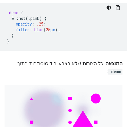
.
demo
{
  & 
:not(.pink)
{
opacity
:
.25
;
filter
:
blur
(
25
px
);
}
}
התוצאה
: כל הצורות שלא בצבע ורוד מוסתרות בתוך
:
.demo