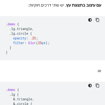
עם עיצוב בתצוגת עץ
, יש שתי דרכים חוקיות:
.
demo
{
.lg.triangle,
.lg.circle
{
opacity
:
.25
;
filter
:
blur
(
25
px
);
}
}
או
.
demo
{
.lg
{
&
.triangle,
&
.circle
{