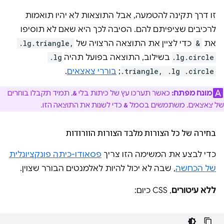
זו דרך תקינה להטמעה, אבל התוצאות לא יהיו תואמות
לרכיבים שציפיתם להם. הסיבה לכך היא שאם לא תוסיפו
את
&
כדי לציין את התוצאה הרצויה של
.lg.triangle,
.lg.circle
בשילוב, התוצאה בפועל תהיה
.lg
.triangle, .lg .circle
;
בוררי צאצאים
.
מונח מפתח:
כאשר תערכו עץ של כיתות בלי
, תמיד תקבלו בוחרים
&
של צאצאים. משתמשים בסמל
כדי לשנות את התוצאה הזו.
&
בחירה של כל הצורות מלבד הצורות הוורודות
כדי לבצע את המשימה הזו צריך
פסאודו-כיתה פונקציונלית
של הכחשה
, שבה לא יכול להיות לאלמנטים הבורר שצוין.
ללא עיטורים
, CSS כיום: