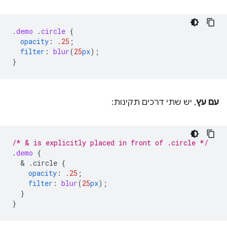
.
demo
.
circle
{
opacity
:
.25
;
filter
:
blur
(
25
px
);
}
עם עץ
, יש שתי דרכים תקינות:
/* & is explicitly placed in front of .circle */
.
demo
{
  & 
.circle
{
opacity
:
.25
;
filter
:
blur
(
25
px
);
}
}