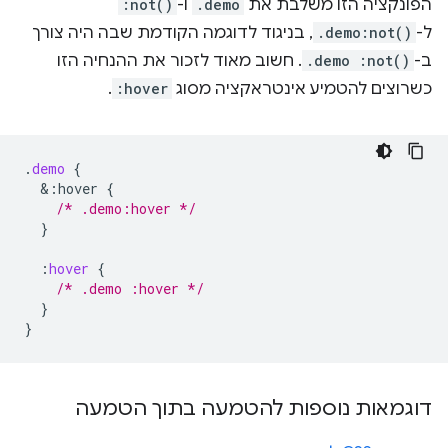
הפונקציה הזו משלבת את
.demo
ו-
:not()
ל-
.demo:not()
, בניגוד לדוגמה הקודמת שבה היה צורך
ב-
.demo :not()
. חשוב מאוד לזכור את ההנחיה הזו
כשרוצים להטמיע אינטראקציה מסוג
:hover
.
.
demo
{
&
:hover
{
/* .demo:hover */
}
:
hover
{
/* .demo :hover */
}
}
דוגמאות נוספות להטמעה בתוך הטמעה