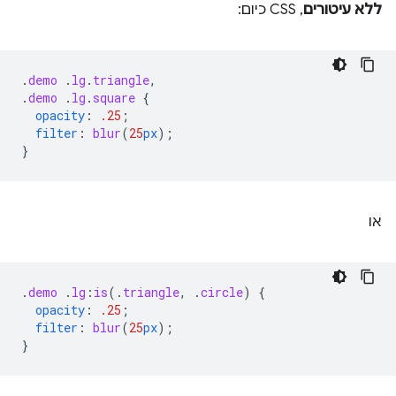
ללא עיטורים
, CSS כיום:
.
demo
.
lg
.
triangle
,
.
demo
.
lg
.
square
{
opacity
:
.25
;
filter
:
blur
(
25
px
);
}
או
.
demo
.
lg
:
is
(
.
triangle
,
.
circle
)
{
opacity
:
.25
;
filter
:
blur
(
25
px
);
}