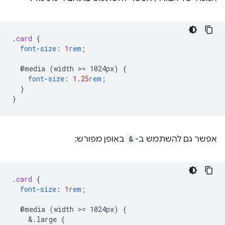
.
card
{
font-size
:
1
rem
;
@media
(width
>
=
1024px)
{
font-size
:
1.25
rem
;
}
}
אפשר גם להשתמש ב-
&
באופן מפורש:
.
card
{
font-size
:
1
rem
;
@media
(width
>
=
1024px)
{
&
.large
{