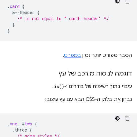
.
card
{
&
--header
{
/* is not equal to ".card--header" */
}
}
הסבר מפורט יותר זמין
במפרט
.
דוגמה לניסוח מורכב של עץ
עיבוי בתוך רשימות של בוררים ו-
)
is(
:
נבחן את בלוק ה-CSS הבא עם עץ עיצוב:
.
one
,
#
two
{
.three
{
/* some styles */