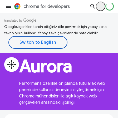
Google, içerikleri tercih ettiğiniz dile çevirmek için yapay zeka
teknolojisini kullanır. Yapay zeka çevirilerinde hata olabilir.
Aurora
flare
Performans özellikle ön planda tutularak web
genelinde kullanıcı deneyimini iyileştirmek için
Chrome mühendisleri ile açık kaynak web
çerçeveleri arasındaki işbirliği.