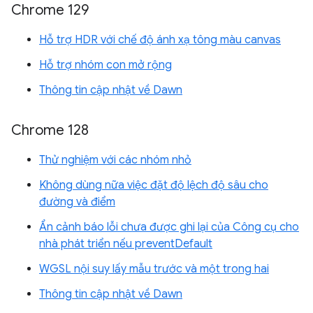
Chrome 129
Hỗ trợ HDR với chế độ ánh xạ tông màu canvas
Hỗ trợ nhóm con mở rộng
Thông tin cập nhật về Dawn
Chrome 128
Thử nghiệm với các nhóm nhỏ
Không dùng nữa việc đặt độ lệch độ sâu cho
đường và điểm
Ẩn cảnh báo lỗi chưa được ghi lại của Công cụ cho
nhà phát triển nếu preventDefault
WGSL nội suy lấy mẫu trước và một trong hai
Thông tin cập nhật về Dawn