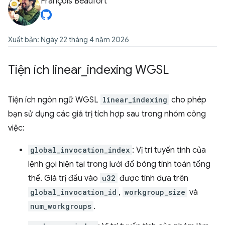
François Beaufort
Xuất bản: Ngày 22 tháng 4 năm 2026
Tiện ích linear
_
indexing WGSL
Tiện ích ngôn ngữ WGSL
linear_indexing
cho phép
bạn sử dụng các giá trị tích hợp sau trong nhóm công
việc:
global_invocation_index
: Vị trí tuyến tính của
lệnh gọi hiện tại trong lưới đổ bóng tính toán tổng
thể. Giá trị đầu vào
u32
được tính dựa trên
global_invocation_id
,
workgroup_size
và
num_workgroups
.