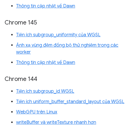
Thông tin cập nhật về Dawn
Chrome 145
Tiện ích subgroup_uniformity của WGSL
Ánh xạ vùng đệm đồng bộ thử nghiệm trong các
worker
Thông tin cập nhật về Dawn
Chrome 144
Tiện ích subgroup_id WGSL
Tiện ích uniform_buffer_standard_layout của WGSL
WebGPU trên Linux
writeBuffer và writeTexture nhanh hơn