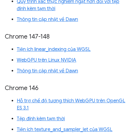
Quy trình xác thực nghiêm ngặt hơn đối với tệp
đính kèm tạm thời
Thông tin cập nhật về Dawn
Chrome 147-148
Tiện ích linear_indexing của WGSL
WebGPU trên Linux NVIDIA
Thông tin cập nhật về Dawn
Chrome 146
Hỗ trợ chế độ tương thích WebGPU trên OpenGL
ES 3.1
Tệp đính kèm tạm thời
Tiện ích texture_and_sampler_let của WGSL