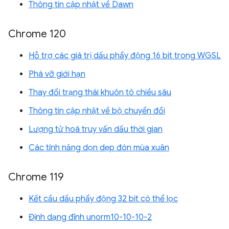
Thông tin cập nhật về Dawn
Chrome 120
Hỗ trợ các giá trị dấu phẩy động 16 bit trong WGSL
Phá vỡ giới hạn
Thay đổi trạng thái khuôn tô chiều sâu
Thông tin cập nhật về bộ chuyển đổi
Lượng tử hoá truy vấn dấu thời gian
Các tính năng dọn dẹp đón mùa xuân
Chrome 119
Kết cấu dấu phẩy động 32 bit có thể lọc
Định dạng đỉnh unorm10-10-10-2