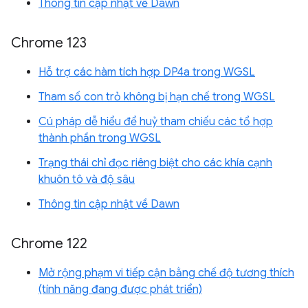
Thông tin cập nhật về Dawn
Chrome 123
Hỗ trợ các hàm tích hợp DP4a trong WGSL
Tham số con trỏ không bị hạn chế trong WGSL
Cú pháp dễ hiểu để huỷ tham chiếu các tổ hợp
thành phần trong WGSL
Trạng thái chỉ đọc riêng biệt cho các khía cạnh
khuôn tô và độ sâu
Thông tin cập nhật về Dawn
Chrome 122
Mở rộng phạm vi tiếp cận bằng chế độ tương thích
(tính năng đang được phát triển)