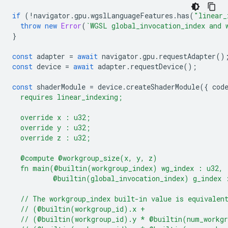
if
(
!
navigator
.
gpu
.
wgslLanguageFeatures
.
has
(
"linear_
throw
new
Error
(
`WGSL global_invocation_index and 
}
const
adapter
=
await
navigator
.
gpu
.
requestAdapter
()
const
device
=
await
adapter
.
requestDevice
();
const
shaderModule
=
device
.
createShaderModule
({
cod
  requires linear_indexing;
  override x : u32;
  override y : u32;
  override z : u32;
  @compute @workgroup_size(x, y, z)
  fn main(@builtin(workgroup_index) wg_index : u32,
          @builtin(global_invocation_index) g_index 
  // The workgroup_index built-in value is equivalen
  // (@builtin(workgroup_id).x +
  // (@builtin(workgroup_id).y * @builtin(num_workg