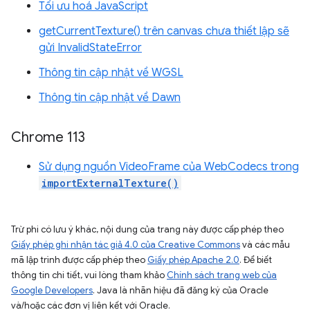
Tối ưu hoá JavaScript
getCurrentTexture() trên canvas chưa thiết lập sẽ
gửi InvalidStateError
Thông tin cập nhật về WGSL
Thông tin cập nhật về Dawn
Chrome 113
Sử dụng nguồn VideoFrame của WebCodecs trong
importExternalTexture()
Trừ phi có lưu ý khác, nội dung của trang này được cấp phép theo
Giấy phép ghi nhận tác giả 4.0 của Creative Commons
và các mẫu
mã lập trình được cấp phép theo
Giấy phép Apache 2.0
. Để biết
thông tin chi tiết, vui lòng tham khảo
Chính sách trang web của
Google Developers
. Java là nhãn hiệu đã đăng ký của Oracle
và/hoặc các đơn vị liên kết với Oracle.