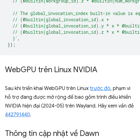
  // (@builtin(workgroup_id).z * @builtin(num_workg
  // The global_invocation_index built-in value is e
  // (@builtin(global_invocation_id).x +
  // (@builtin(global_invocation_id).y * x * @built
  // (@builtin(global_invocation_id).z * x * @built
  }`
,
});
Web
GPU trên Linux NVIDIA
Sau khi triển khai WebGPU trên Linux
trước đó
, phạm vi
hỗ trợ đang được mở rộng để bao gồm trình điều khiển
NVIDIA hiện đại (2024-05) trên Wayland. Hãy xem vấn đề
442791440
.
Thông tin cập nhật về Dawn