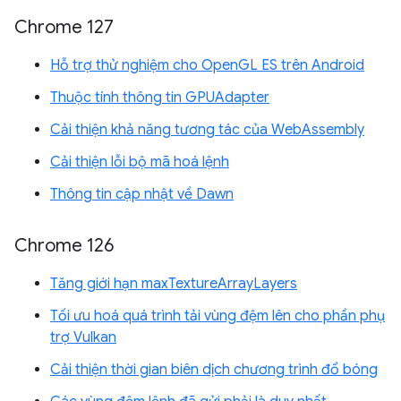
Chrome 127
Hỗ trợ thử nghiệm cho OpenGL ES trên Android
Thuộc tính thông tin GPUAdapter
Cải thiện khả năng tương tác của WebAssembly
Cải thiện lỗi bộ mã hoá lệnh
Thông tin cập nhật về Dawn
Chrome 126
Tăng giới hạn maxTextureArrayLayers
Tối ưu hoá quá trình tải vùng đệm lên cho phần phụ
trợ Vulkan
Cải thiện thời gian biên dịch chương trình đổ bóng