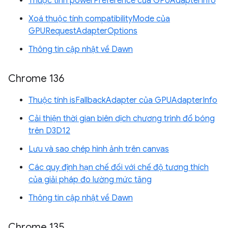
Thuộc tính powerPreference của GPUAdapterInfo
Xoá thuộc tính compatibilityMode của
GPURequestAdapterOptions
Thông tin cập nhật về Dawn
Chrome 136
Thuộc tính isFallbackAdapter của GPUAdapterInfo
Cải thiện thời gian biên dịch chương trình đổ bóng
trên D3D12
Lưu và sao chép hình ảnh trên canvas
Các quy định hạn chế đối với chế độ tương thích
của giải pháp đo lường mức tăng
Thông tin cập nhật về Dawn
Chrome 135