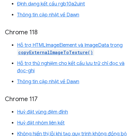
Định dạng kết cấu rgb10a2uint
Thông tin cập nhật về Dawn
Chrome 118
Hỗ trợ HTMLImageElement và ImageData trong
copyExternalImageToTexture()
Hỗ trợ thử nghiệm cho kết cấu lưu trữ chỉ đọc và
đọc-ghi
Thông tin cập nhật về Dawn
Chrome 117
Huỷ đặt vùng đệm đỉnh
Huỷ đặt nhóm liên kết
Không hiển thị lỗi khi tạo quy trình không đồng bộ