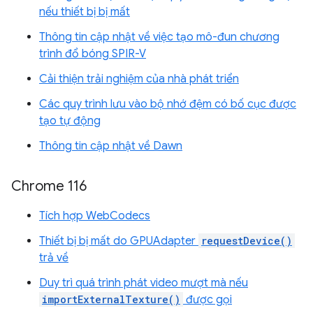
nếu thiết bị bị mất
Thông tin cập nhật về việc tạo mô-đun chương
trình đổ bóng SPIR-V
Cải thiện trải nghiệm của nhà phát triển
Các quy trình lưu vào bộ nhớ đệm có bố cục được
tạo tự động
Thông tin cập nhật về Dawn
Chrome 116
Tích hợp WebCodecs
Thiết bị bị mất do GPUAdapter
requestDevice()
trả về
Duy trì quá trình phát video mượt mà nếu
importExternalTexture()
được gọi