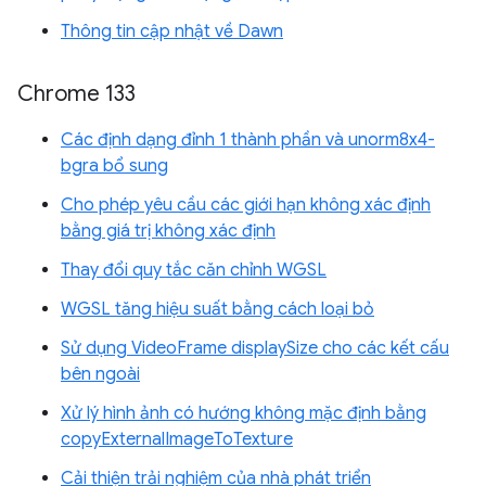
Thông tin cập nhật về Dawn
Chrome 133
Các định dạng đỉnh 1 thành phần và unorm8x4-
bgra bổ sung
Cho phép yêu cầu các giới hạn không xác định
bằng giá trị không xác định
Thay đổi quy tắc căn chỉnh WGSL
WGSL tăng hiệu suất bằng cách loại bỏ
Sử dụng VideoFrame displaySize cho các kết cấu
bên ngoài
Xử lý hình ảnh có hướng không mặc định bằng
copyExternalImageToTexture
Cải thiện trải nghiệm của nhà phát triển