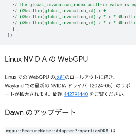
  // The global_invocation_index built-in value is e
  // (@builtin(global_invocation_id).x +
  // (@builtin(global_invocation_id).y * x * @built
  // (@builtin(global_invocation_id).z * x * @built
  }`
,
});
Linux NVIDIA の Web
GPU
Linux での WebGPU の
以前
のロールアウトに続き、
Wayland での最新の NVIDIA ドライバ（2024-05）のサポ
ートが拡大されます。問題
442791440
をご覧ください。
Dawn のアップデート
wgpu::FeatureName::AdapterPropertiesDRM
は