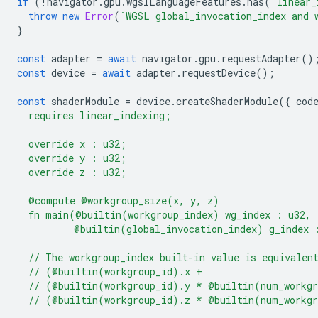
if
(
!
navigator
.
gpu
.
wgslLanguageFeatures
.
has
(
"linear_
throw
new
Error
(
`WGSL global_invocation_index and 
}
const
adapter
=
await
navigator
.
gpu
.
requestAdapter
()
const
device
=
await
adapter
.
requestDevice
();
const
shaderModule
=
device
.
createShaderModule
({
cod
  requires linear_indexing;
  override x : u32;
  override y : u32;
  override z : u32;
  @compute @workgroup_size(x, y, z)
  fn main(@builtin(workgroup_index) wg_index : u32,
          @builtin(global_invocation_index) g_index 
  // The workgroup_index built-in value is equivalen
  // (@builtin(workgroup_id).x +
  // (@builtin(workgroup_id).y * @builtin(num_workg
  // (@builtin(workgroup_id).z * @builtin(num_workg