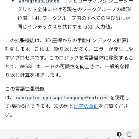
workgroup_index
: コンピューティング シェーダー
グリッド全体における現在のワークグループの線形
位置。同じワークグループ内のすべての呼び出しが
同じインデックスを共有する
u32
入力値。
この拡張機能は、3D 座標からの手動インデックス計算に
対処します。これは、繰り返しが多く、エラーが発生しや
すいプロセスです。このロジックを言語自体に移動するこ
とで、WGSL はコードの可読性を向上させ、一般的な繰
り返し計算を排除します。
この言語拡張機能
は、
navigator.gpu.wgslLanguageFeatures
を使用し
て機能検出できます。次の例と
出荷の意向
をご覧くださ
い。