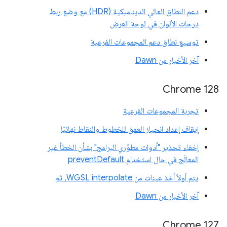
دعم النطاق العالي الديناميكية (HDR) مع وضع ربط
درجات الألوان في لوحة العرض
توسيع نطاق دعم المجموعات الفرعية
آخر الأخبار من Dawn
‫Chrome 128
تجربة المجموعات الفرعية
إيقاف إعداد انحياز العمق للخطوط والنقاط نهائيًا
إخفاء تحذير "أدوات مطوّري البرامج" بشأن الخطأ غير
المعالَج في حال استخدام preventDefault
يتم أولاً أخذ عينات من WGSL interpolate، ثم
آخر الأخبار من Dawn
Chrome 127