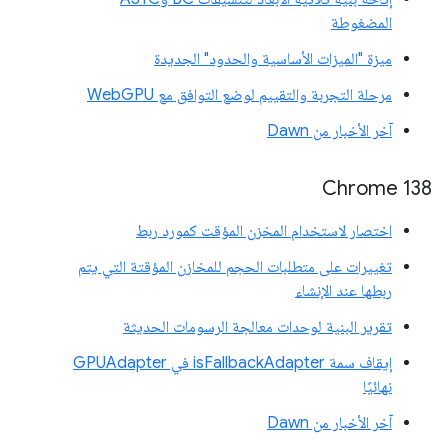
المضغوطة
ميزة "الميزات الأساسية والحدود" الجديدة
مرحلة التجربة والتقييم لوضع التوافق مع WebGPU
آخر الأخبار من Dawn
‫Chrome 138
اختصار لاستخدام المخزن المؤقت كمورد ربط
تغييرات على متطلبات الحجم للمخازن المؤقتة التي يتم
ربطها عند الإنشاء
تقرير البنية لوحدات معالجة الرسومات الحديثة
إيقاف سمة isFallbackAdapter في GPUAdapter
نهائيًا
آخر الأخبار من Dawn