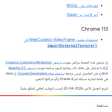
تعديلات على WGSL
آخر الأخبار من Dawn
Chrome 113
استخدام مصدر WebCodecs VideoFrame في
importExternalTexture()
إنّ محتوى هذه الصفحة مرخّص بموجب
ترخيص Creative Commons Attribution
4.0‏
ما لم يُنصّ على خلاف ذلك، ونماذج الرموز مرخّصة بموجب
ترخيص Apache 2.0‏
.
للاطّلاع على التفاصيل، يُرجى مراجعة
سياسات موقع Google Developers‏
. إنّ Java
هي علامة تجارية مسجَّلة لشركة Oracle و/أو شركائها التابعين.
تاريخ التعديل الأخير: 2026-04-22 (حسب التوقيت العالمي المتفَّق عليه)
مساهمة