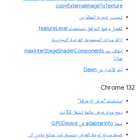
copyExternalImageToTexture
تحسين تجربة المطوّرين
تفعيل وضع التوافق باستخدام featureLevel
إزالة ميزات المجموعة الفرعية التجريبية
إيقاف حد maxInterStageShaderComponents
نهائيًا
آخر الأخبار من Dawn
‫Chrome 132
استخدام "عرض الزخرفة"
دمج مواد عرض عائمة تشغل 32 بت
سمة adapterInfo في GPUDevice
ضبط سياق لوحة العرض بتنسيق غير صالح يؤدي إلى