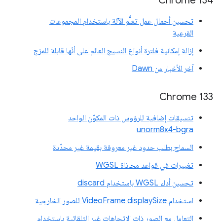
‫Chrome 134
تحسين أحمال عمل تعلُّم الآلة باستخدام المجموعات
الفرعية
إزالة إمكانية فلترة أنواع النسيج العائم على أنّها قابلة للمزج
آخر الأخبار من Dawn
‫Chrome 133
تنسيقات إضافية للرؤوس ذات المكوّن الواحد
unorm8x4-bgra
السماح بطلب حدود غير معروفة بقيمة غير محدّدة
تغييرات في قواعد محاذاة WGSL
تحسين أداء WGSL باستخدام discard
استخدام VideoFrame displaySize للصور الخارجية
التعامل مع الصور ذات الاتجاهات غير التلقائية باستخدام