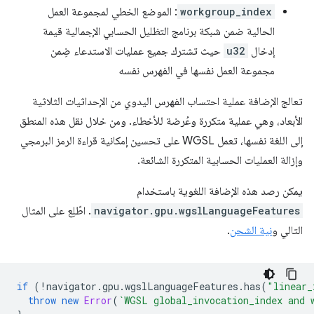
workgroup_index
: الموضع الخطي لمجموعة العمل
الحالية ضمن شبكة برنامج التظليل الحسابي الإجمالية قيمة
إدخال
u32
حيث تشترك جميع عمليات الاستدعاء ضِمن
مجموعة العمل نفسها في الفهرس نفسه
تعالج الإضافة عملية احتساب الفهرس اليدوي من الإحداثيات الثلاثية
الأبعاد، وهي عملية متكررة وعُرضة للأخطاء. ومن خلال نقل هذه المنطق
إلى اللغة نفسها، تعمل WGSL على تحسين إمكانية قراءة الرمز البرمجي
وإزالة العمليات الحسابية المتكررة الشائعة.
يمكن رصد هذه الإضافة اللغوية باستخدام
navigator.gpu.wgslLanguageFeatures
. اطّلِع على المثال
التالي و
نية الشحن
.
if
(
!
navigator
.
gpu
.
wgslLanguageFeatures
.
has
(
"linear_
throw
new
Error
(
`WGSL global_invocation_index and 