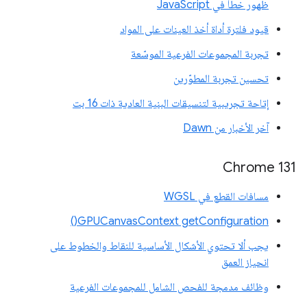
ظهور خطأ في JavaScript
قيود فلترة أداة أخذ العينات على المواد
تجربة المجموعات الفرعية الموسّعة
تحسين تجربة المطوّرين
إتاحة تجريبية لتنسيقات البنية العادية ذات 16 بت
آخر الأخبار من Dawn
Chrome 131
مسافات القطع في WGSL
GPUCanvasContext getConfiguration()
يجب ألا تحتوي الأشكال الأساسية للنقاط والخطوط على
انحياز العمق
وظائف مدمجة للفحص الشامل للمجموعات الفرعية