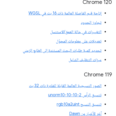
‫Chrome 120
إتاحة قيم الفاصلة العائمة ذات 16 بت في WGSL
تجاوز الحدود
التغييرات في حالة العمق/الاستنسل
تعديلات على معلومات المحوّل
تحديد كمية طلبات البحث المستندة إلى الطابع الزمني
ميزات التنظيف الشامل
‫Chrome 119
الصور النسيجية العائمة القابلة للفلترة ذات 32 بت
تنسيق الرأس unorm10-10-10-2
تنسيق النسيج rgb10a2uint
آخر الأخبار من Dawn