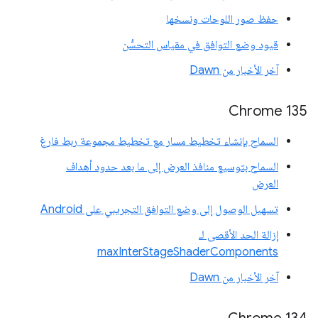
حفظ صور اللوحات ونسخها
قيود وضع التوافق في مقياس التحسُّن
آخر الأخبار من Dawn
Chrome 135
السماح بإنشاء تخطيط مسار مع تخطيط مجموعة ربط فارغ
السماح بتوسيع منافذ العرض إلى ما بعد حدود أهداف
العرض
تسهيل الوصول إلى وضع التوافق التجريبي على Android
إزالة الحد الأقصى لـ
maxInterStageShaderComponents
آخر الأخبار من Dawn