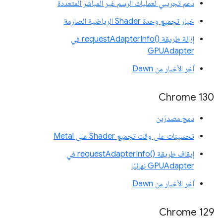
دعم تجريبي لعمليات الرسم غير المباشر المتعددة
خيار تجميع وحدة Shader الرياضية الصارمة
إزالة طريقة requestAdapterInfo()‎ في
GPUAdapter
آخر الأخبار من Dawn
Chrome 130
دمج مصدرَين
تحسينات على وقت تجميع Shader على Metal
إيقاف طريقة requestAdapterInfo()‎ في
GPUAdapter نهائيًا
آخر الأخبار من Dawn
Chrome 129