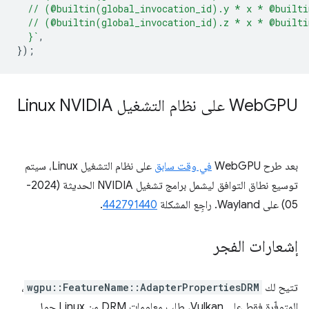
  // (@builtin(global_invocation_id).y * x * @built
  // (@builtin(global_invocation_id).z * x * @built
  }`
,
});
GPU على نظام التشغيل Linux NVIDIA
Web
بعد طرح WebGPU
في وقت سابق
على نظام التشغيل Linux، سيتم
توسيع نطاق التوافق ليشمل برامج تشغيل NVIDIA الحديثة (2024-
05) على Wayland. راجِع المشكلة
442791440
.
إشعارات الفجر
تتيح لك
wgpu::FeatureName::AdapterPropertiesDRM
،
المتوفّرة فقط على Vulkan، طلب معلومات DRM من Linux حول