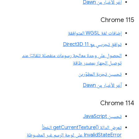
آخر الأخبار من Dawn
Chrome 115
إضافات لغة WGSL المتوافقة
توافق تجريبي مع Direct3D 11
الحصول على وحدة معالجة رسومات منفصلة تلقائيًا عند
توصيل الجهاز بمصدر طاقة
تحسين تجربة المطوّرين
آخر الأخبار من Dawn
‫Chrome 114
تحسين JavaScript
تعرض الدالة getCurrentTexture()‎ الخطأ
InvalidStateError على لوحة الرسم غير المضبوطة