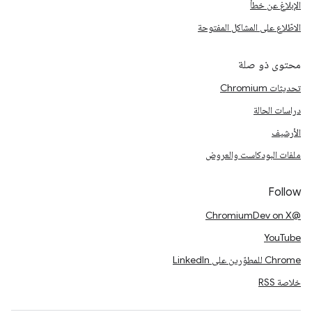
الإبلاغ عن خطأ
الاطّلاع على المشاكل المفتوحة
محتوى ذو صلة
تحديثات Chromium
دراسات الحالة
الأرشيف
ملفات البودكاست والعروض
Follow
@ChromiumDev on X
YouTube
Chrome للمطوّرين على LinkedIn
خلاصة RSS