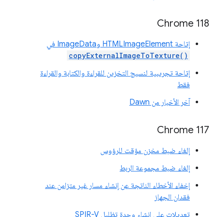
‫Chrome 118
إتاحة HTMLImageElement وImageData في
copyExternalImageToTexture()
إتاحة تجريبية لنسيج التخزين للقراءة والكتابة والقراءة
فقط
آخر الأخبار من Dawn
‫Chrome 117
إلغاء ضبط مخزن مؤقت للرؤوس
إلغاء ضبط مجموعة الربط
إخفاء الأخطاء الناتجة عن إنشاء مسار غير متزامن عند
فقدان الجهاز
تعديلات على إنشاء وحدة تظليل SPIR-V