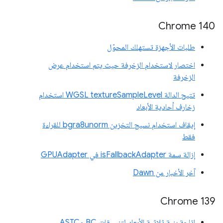
Chrome 140
طلبات الأجهزة تستهلك المحوّل
اختصار لاستخدام الزخرفة حيث يتم استخدام عرض
الزخرفة
تتيح الدالة WGSL textureSampleLevel استخدام
زخارف أحادية الأبعاد
إيقاف استخدام نسيج التخزين bgra8unorm للقراءة
فقط
إزالة سمة isFallbackAdapter في GPUAdapter
آخر الأخبار من Dawn
‫Chrome 139
إتاحة بنية ثلاثية الأبعاد لتنسيقات BC وASTC