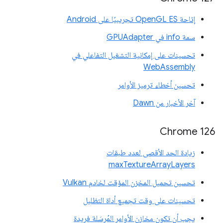
إتاحة OpenGL ES تجريبيًا على Android
سمة info في GPUAdapter
تحسينات على إمكانية التشغيل التفاعلي في
WebAssembly
تحسين أخطاء ترميز الأوامر
آخر الأخبار من Dawn
Chrome 126
زيادة الحد الأقصى لعدد طبقات
maxTextureArrayLayers
تحسين تحميل المخزن المؤقت لخادم Vulkan
تحسينات على وقت تجميع أداة التظليل
يجب أن تكون مخازن الأوامر المُرسَلة فريدة