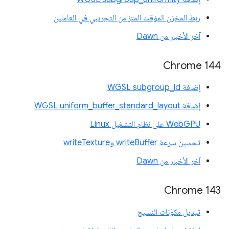
ربط المخزن المؤقت المتزامن التجريبي في العاملين
آخر الأخبار من Dawn
‫Chrome 144
إضافة WGSL subgroup_id
إضافة WGSL uniform_buffer_standard_layout
WebGPU على نظام التشغيل Linux
تحسين سرعة writeBuffer وwriteTexture
آخر الأخبار من Dawn
Chrome 143
تبديل مكوّنات النسيج