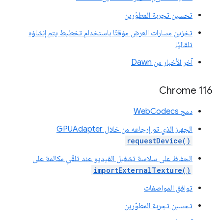
تحسين تجربة المطوّرين
تخزين مسارات العرض مؤقتًا باستخدام تخطيط يتم إنشاؤه
تلقائيًا
آخر الأخبار من Dawn
Chrome 116
دمج WebCodecs
الجهاز الذي تم إرجاعه من خلال GPUAdapter
requestDevice()
الحفاظ على سلاسة تشغيل الفيديو عند تلقّي مكالمة على
importExternalTexture()
توافق المواصفات
تحسين تجربة المطوّرين