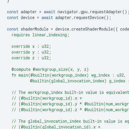
}
const
adapter
=
await
navigator
.
gpu
.
requestAdapter
()
const
device
=
await
adapter
.
requestDevice
();
const
shaderModule
=
device
.
createShaderModule
({
cod
  requires linear_indexing;
  override x : u32;
  override y : u32;
  override z : u32;
  @compute @workgroup_size(x, y, z)
  fn main(@builtin(workgroup_index) wg_index : u32,
          @builtin(global_invocation_index) g_index 
  // The workgroup_index built-in value is equivalen
  // (@builtin(workgroup_id).x +
  // (@builtin(workgroup_id).y * @builtin(num_workg
  // (@builtin(workgroup_id).z * @builtin(num_workg
  // The global_invocation_index built-in value is e
  // (@builtin(global_invocation_id).x +