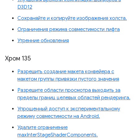
D3D12
Сохраняйте и копируйте изображения холста.
Ограничения режима совместимости лифта
Утренние обновления
Хром 135
Разрешить создание макета конвейера с
макетом группы привязки пустого значения
Разрешите области просмотра выходить за
пределы границ целевых областей рендеринга.
Упрощенный доступ к экспериментальному
режиму совместимости на Android.
Удалите ограничение
maxInterStageShaderComponents.