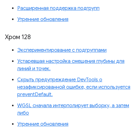
Расширенная поддержка подгрупп
Утренние обновления
Хром 128
Экспериментирование с подгруппами
Устаревшая настройка смещения глубины для
линий и точек.
Скрыть предупреждение DevTools о
незафиксированной ошибке, если используется
preventDefault.
WGSL сначала интерполирует выборку, а затем
либо
Утренние обновления