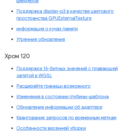
шейдеров
Поддержка display-p3 в качестве цветового
пространства GPUExternalTexture
информация о кучах памяти
Утренние обновления
Хром 120
Поддержка 16-битных значений с плавающей
запятой в WGSL
Расширяйте границы возможного
Изменения в состоянии глубины-шаблона
Обновления информации об адаптере
Квантование запросов по временным меткам
Особенности весенней уборки