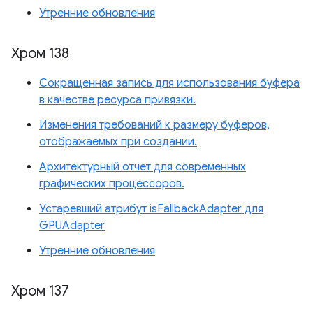
Утренние обновления
Хром 138
Сокращенная запись для использования буфера
в качестве ресурса привязки.
Изменения требований к размеру буферов,
отображаемых при создании.
Архитектурный отчет для современных
графических процессоров.
Устаревший атрибут isFallbackAdapter для
GPUAdapter
Утренние обновления
Хром 137