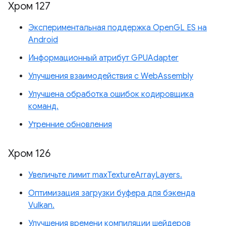
Хром 127
Экспериментальная поддержка OpenGL ES на
Android
Информационный атрибут GPUAdapter
Улучшения взаимодействия с WebAssembly
Улучшена обработка ошибок кодировщика
команд.
Утренние обновления
Хром 126
Увеличьте лимит maxTextureArrayLayers.
Оптимизация загрузки буфера для бэкенда
Vulkan.
Улучшения времени компиляции шейдеров