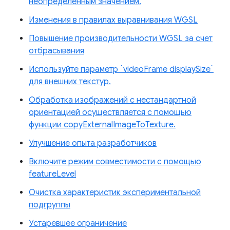
неопределенным значением.
Изменения в правилах выравнивания WGSL
Повышение производительности WGSL за счет
отбрасывания
Используйте параметр `videoFrame displaySize`
для внешних текстур.
Обработка изображений с нестандартной
ориентацией осуществляется с помощью
функции copyExternalImageToTexture.
Улучшение опыта разработчиков
Включите режим совместимости с помощью
featureLevel
Очистка характеристик экспериментальной
подгруппы
Устаревшее ограничение