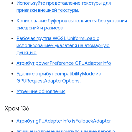
Используйте представление текстуры для
привязки внешней текстуры.
Копирование буферов выполняется без указания
смещений и размера.
Рабочая группа WGSL UniformLoad с
использованием указателя на атомарную
функцию
Атрибут powerPreference GPUAdapterInfo
Удалите атрибут compatibilityMode из
GPURequestAdapterOptions.
Утренние обновления
Хром 136
Атрибут gPUAdapterInfo isFallbackAdapter
Улучшения времени компиляции шейдеров в