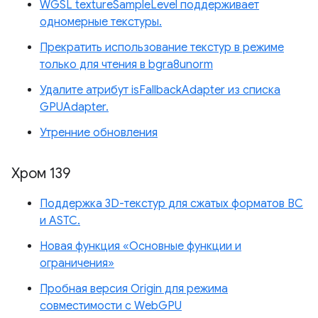
WGSL textureSampleLevel поддерживает
одномерные текстуры.
Прекратить использование текстур в режиме
только для чтения в bgra8unorm
Удалите атрибут isFallbackAdapter из списка
GPUAdapter.
Утренние обновления
Хром 139
Поддержка 3D-текстур для сжатых форматов BC
и ASTC.
Новая функция «Основные функции и
ограничения»
Пробная версия Origin для режима
совместимости с WebGPU