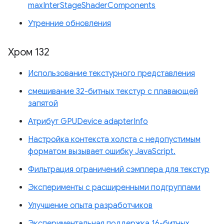
maxInterStageShaderComponents
Утренние обновления
Хром 132
Использование текстурного представления
смешивание 32-битных текстур с плавающей
запятой
Атрибут GPUDevice adapterInfo
Настройка контекста холста с недопустимым
форматом вызывает ошибку JavaScript.
Фильтрация ограничений сэмплера для текстур
Эксперименты с расширенными подгруппами
Улучшение опыта разработчиков
Экспериментальная поддержка 16-битных