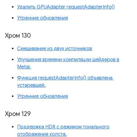
Удалить GPUAdapter requestAdapterInfo()
Утренние обновления
Хром 130
Смешивание из двух источников
Улучшения времени компиляции шейдеров в
Metal.
Функция requestAdapterInfo() объявлена ​​
устаревшей.
Утренние обновления
Хром 129
Поддержка HDR с режимом тонального
отображения холста.