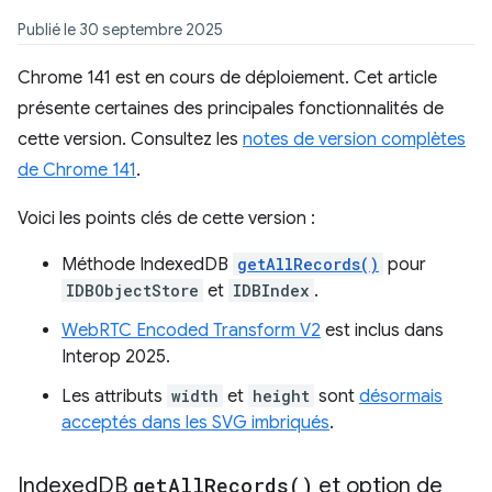
Publié le 30 septembre 2025
Chrome 141 est en cours de déploiement. Cet article
présente certaines des principales fonctionnalités de
cette version. Consultez les
notes de version complètes
de Chrome 141
.
Voici les points clés de cette version :
Méthode IndexedDB
getAllRecords()
pour
IDBObjectStore
et
IDBIndex
.
WebRTC Encoded Transform V2
est inclus dans
Interop 2025.
Les attributs
width
et
height
sont
désormais
acceptés dans les SVG imbriqués
.
Indexed
DB
get
All
Records(
)
et option de