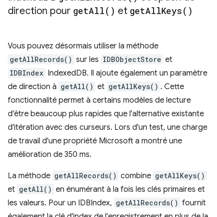
direction pour
get
All(
)
et
get
All
Keys(
)
Vous pouvez désormais utiliser la méthode
getAllRecords()
sur les
IDBObjectStore
et
IDBIndex
IndexedDB. Il ajoute également un paramètre
de direction à
getAll()
et
getAllKeys()
. Cette
fonctionnalité permet à certains modèles de lecture
d'être beaucoup plus rapides que l'alternative existante
d'itération avec des curseurs. Lors d'un test, une charge
de travail d'une propriété Microsoft a montré une
amélioration de 350 ms.
La méthode
getAllRecords()
combine
getAllKeys()
et
getAll()
en énumérant à la fois les clés primaires et
les valeurs. Pour un IDBIndex,
getAllRecords()
fournit
également la clé d'index de l'enregistrement en plus de la