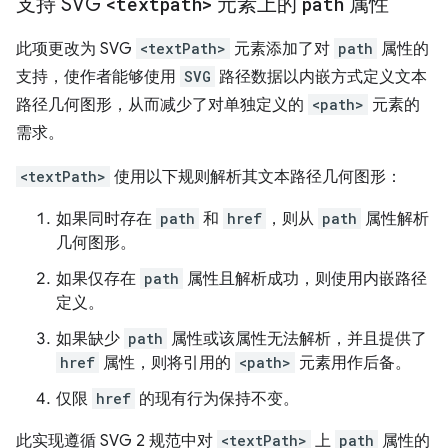
支持 SVG
<textpath>
元素上的
path
属性
此项更改为 SVG
<textPath>
元素添加了对
path
属性的
支持，使作者能够使用
SVG
路径数据以内嵌方式定义文本
路径几何图形，从而减少了对单独定义的
<path>
元素的
需求。
<textPath>
使用以下规则解析其文本路径几何图形：
如果同时存在
path
和
href
，则从
path
属性解析
几何图形。
如果仅存在
path
属性且解析成功，则使用内嵌路径
定义。
如果缺少
path
属性或该属性无法解析，并且提供了
href
属性，则将引用的
<path>
元素用作后备。
仅限
href
的现有行为保持不变。
此实现遵循 SVG 2 规范中对
<textPath>
上
path
属性的