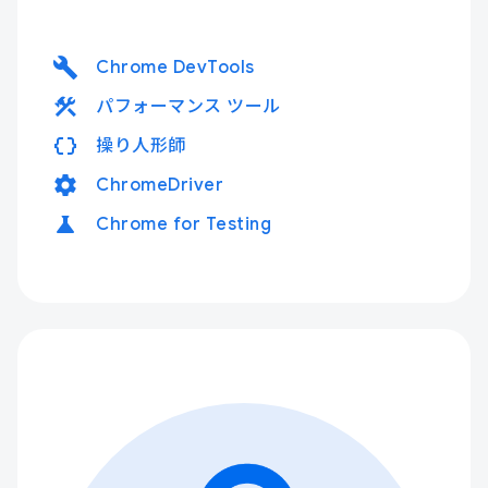
build
Chrome DevTools
construction
パフォーマンス ツール
data_object
操り人形師
settings
ChromeDriver
science
Chrome for Testing