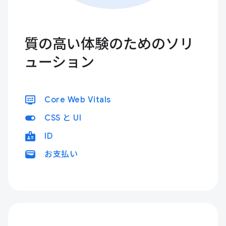
質の高い体験のためのソリ
ューション
display_settings
Core Web Vitals
toggle_on
CSS と UI
badge
ID
wallet
お支払い